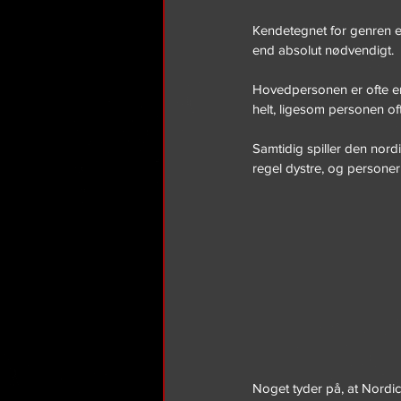
Kendetegnet for genren er,
end absolut nødvendigt.
Hovedpersonen er ofte en
helt, ligesom personen oft
Samtidig spiller den nordi
regel dystre, og personern
Noget tyder på, at Nordic 