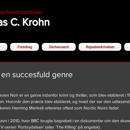
 og Foredragsholder
s C. Krohn
r
Foredrag
Skrivecoach
Rejsebeskrivelser
 en succesfuld genre
vian Noir er en genre indenfor krimi og thriller, som blev etableret i 1
en. Hvornår den præcis blev etableret, og hvad der var den udløsende 
keren Henning Mankell refereres oftest som Nordic Noirs fader.
t navn i 2010, hvor BBC brugte begrebet i en dokumentar om den skan
V-serien ’Forbrydelsen’ (eller ’The Killing’ på engelsk).