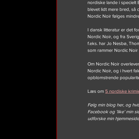
nordiske lande i speciel
blevet lidt mere bred, så d
Nordic Noir følges mindre 
I dansk litteratur er det 
Nordic Noir, og fra Sve
f.eks. har Jo Nesbø, Thom
som rammer Nordic Noir p
Om Nordic Noir overlever
Nordic Noir, og i hvert f
opblomstrende popularite
Læs om 
5 nordiske krimi
Følg min blog her, og hvis
Facebook og ’like’ min si
udforske min hjemmeside