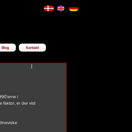
Blog
Kontakt
990’erne i 
faktor, er der vist 
dinaviske 