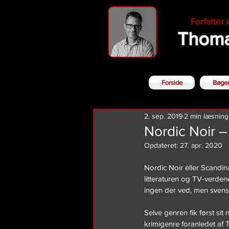
Forfatter
Thoma
Forside
Bøge
2. sep. 2019
2 min læsning
Nordic Noir –
Opdateret:
27. apr. 2020
Nordic Noir eller Scandina
litteraturen og TV-verden
ingen der ved, men svens
Selve genren fik først si
krimigenre foranledet af T