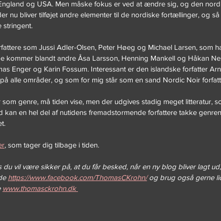
t England og USA. Men måske fokus er ved at ændre sig, og den nordi
er nu bliver tilføjet andre elementer til de nordiske fortællinger, og så
stringent. 
forfattere som Jussi Adler-Olsen, Peter Høeg og Michael Larsen, som ha
rige kommer blandt andre Åsa Larsson, Henning Mankell og Håkan Ne
as Enger og Karin Fossum. Interessant er den islandske forfatter Arn
å alle områder, og som for mig står som en sand Nordic Noir forfatt
 som genre, må tiden vise, men der udgives stadig meget litteratur, 
ald kan en hel del af nutidens fremadstormende forfattere takke genren
t.
er
, som tager dig tilbage i tiden.
 du vil være sikker på, at du får besked, når en ny blog bliver lagt ud
de 
https://www.facebook.com/ThomasCKrohn/
 og brug også gerne lid
 
www.thomasckrohn.dk 