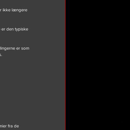
er ikke længere 
er den typiske 
llingerne er som 
. 
ier fra de 