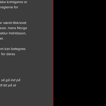
ske krimigenre er 
 reglerne for 
r været tilskrevet 
sser, mens Norge 
aldur Indridason, 
er.
som kan betegnes 
 for deres 
, så gå ind på 
t tid på at 