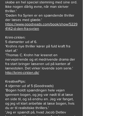
skabe en hel speciel stemning med sine ord.
Ikke nogen dårlig evne, når man skriver
thriller.'
'Døden fra Syrien er en spændende thriller
der læses med glæde.'
https://www.goodreads.com/book/show/5229
4142-d-den-fra-syrien
Krimi-cirklen:
5 diamanter ud af 6.
'Krohns nye thriller kører på fuld kraft fra
start af.'
'Thomas C. Krohn har kreeret en
nervepirrende og et medrivende drama der
fra start bringer læseren ud på kanten af
lænestolen. Det virker lovende som serie.'
http://krimi-cirklen.dk/
KreativePips:
4 stjerner ud af 5 (Goodreads)
'Bogen holdt spændingen hele vejen
igennem bogen, og jeg var nødt til at læse
en side til, og så endnu en. Jeg var fanget,
og jeg vil klart anbefale at læse bogen, hvis
du er til realistiske thrillers.'
'Jeg er spændt på, hvad Jacob Detlev