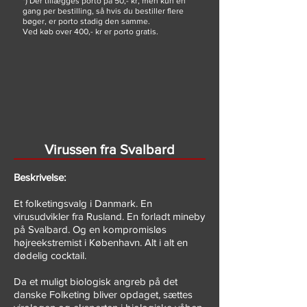
*) Der tillægges porto på 50,- kr, men kun en
gang per bestilling, så hvis du bestiller flere
bøger, er porto stadig den samme.
Ved køb over 400,- kr er porto gratis.
Virussen fra Svalbard
Beskrivelse:
Et folketingsvalg i Danmark. En
virusudvikler fra Rusland. En forladt mineby
på Svalbard. Og en kompromisløs
højreekstremist i København. Alt i alt en
dødelig cocktail.
Da et muligt biologisk angreb på det
danske Folketing bliver opdaget, sættes