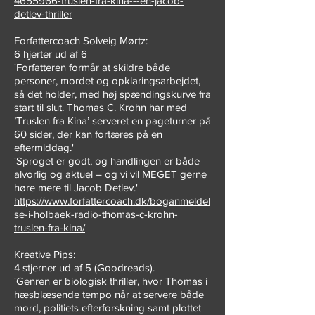
4655966-truslen-fra-kina---en-jacob-
detlev-thriller
Forfattercoach Solveig Mørtz:
6 hjerter ud af 6
'Forfatteren formår at skildre både
personer, mordet og opklaringsarbejdet,
så det holder, med høj spændingskurve fra
start til slut. Thomas C. Krohn har med
’Truslen fra Kina’ serveret en pageturner på
60 sider, der kan fortæres på en
eftermiddag.'
'Sproget er godt, og handlingen er både
alvorlig og aktuel – og vi vil MEGET gerne
høre mere til Jacob Detlev.'
https://www.forfattercoach.dk/boganmeldel
se-i-holbaek-radio-thomas-c-krohn-
truslen-fra-kina/
Kreative Pips:
4 stjerner ud af 5 (Goodreads).
'Genren er biologisk thriller, hvor Thomas i
hæsblæsende tempo når at servere både
mord, politiets efterforskning samt plottet