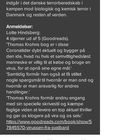
indgår i det danske terrorberedskab i
kampen mod biologisk og kemisk terror i
Danmark og resten af verden.
Anmeldelser:
Lotte Hindsberg:
4 stjerner ud af 5 (Goodreads).
'Thomas Krohns bog er i disse
Coronatider dybt aktuelt og bygger på
den ide, hvad nu hvis et samvittighedsløst
menneske er villig til at købe og bruge en
virus, for at opnå sine egne mål.'
'Samtidig formår han også at få stillet
nogle spørgsmål til hvornår er man ond og
hvornår er man ansvarlig for andres
handlinger.'
'Thomas Krohns formår endnu engang
med sin specielle skrivestil og kæmpe
faglige viden at levere en top aktuel thriller
og gør os klogere på vira og os selv.'
https://www.goodreads.com/book/show/5
7845570-virussen-fra-svalbard
KreativePips: