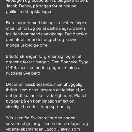
virologen og eksperten i biologiske våben,
Jacob Detlev, på sagen for at hjælpe
politiet med opklaringen.
Flere angreb med biologiske våben følger
efter i et forsøg på at sætte dagsordenen
for den kommende valgkamp. Det danske
demokrati er under angreb og kræver
mange uskyldige ofre.
Efterforskningen forgrener sig, og en af
grenene fører tilbage til Den Spanske Syge
i 1918, mens en anden peger i retning af
nutidens Svalbard.
Det er en hæsblæsende, men uhyggelig
thriller, som giver læseren en følelse af, at
det godt kunne ske i virkeligheden. Plottet
bygger på en kombination af fiktion,
virkelige hændelser og spænding.
’Virussen fra Svalbard’ er den anden
selvstændige bog i serien om virologen og
videnskabsmanden Jacob Detlev, som