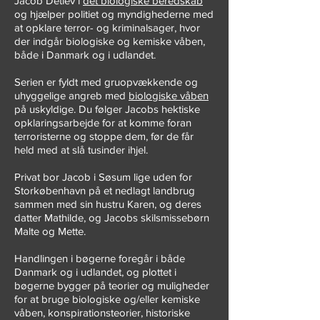
Jacob Detlev i
det biologiske beredskab
og hjælper politiet og myndighederne med
at opklare terror- og kriminalsager, hvor
der indgår biologiske og kemiske våben,
både i Danmark og i udlandet.
Serien er fyldt med gruopvækkende og
uhyggelige angreb med
biologiske våben
på uskyldige. Du følger Jacobs hektiske
opklaringsarbejde for at komme foran
terroristerne og stoppe dem, før de får
held med at slå tusinder ihjel.
Privat bor Jacob i Søsum lige uden for
Storkøbenhavn på et nedlagt landbrug
sammen med sin hustru Karen, og deres
datter Mathilde, og Jacobs skilsmissebørn
Malte og Mette.
Handlingen i bøgerne foregår i både
Danmark og i udlandet, og plottet i
bøgerne bygger på teorier og muligheder
for at bruge biologiske og/eller kemiske
våben, konspirationsteorier, historiske