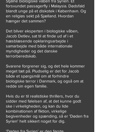
Stjålne biologiske våben fra Syrien. Et
forsvundet passagerfly i Malaysia. Dødsfald
blandt unge på et diskotek i København. Og
en religiøs sekt på Sjælland. Hvordan
hænger det sammen?
Det bliver eksperten i biologiske våben,
Jacob Detlev, sat til at finde ud af i et
hæsblæsende opklaringsarbejde i
samarbejde med både internationale
myndigheder og det danske
terrorberedskab.
Svarene forgrener sig, og det hele kommer
meget tæt på. Pludselig er det for Jacob
både et spørgsmål om at forhindre
biologiske terror i Danmark, og også om at
redde sin egen familie.
Hvis du er til realistiske thrillers, hvor du
sidder med følelsen af, at det kunne godt
ske i virkeligheden, og kan du lide
kombinationen af fiktion, virkelige
begivenheder og spænding, så er 'Døden fra
Syrien' helt sikkert noget for dig.
'Døden fra Syrien' er den første