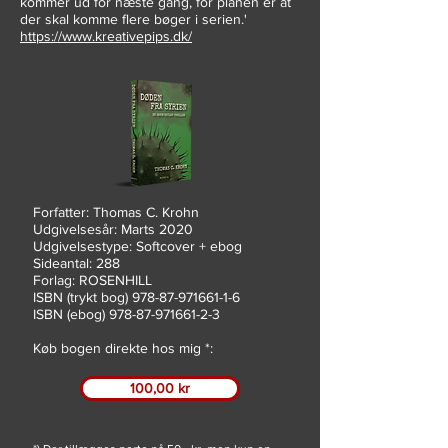
kommer ud for næste gang, for planen er at
der skal komme flere bøger i serien.'
https://www.kreativepips.dk/
Forfatter: Thomas C. Krohn
Udgivelsesår: Marts 2020
Udgivelsestype: Softcover + ebog
Sideantal: 288
Forlag: ROSENHILL
ISBN (trykt bog)
978-87-971661-1-6
ISBN (ebog)
978-87-971661-2-3
Køb bogen direkte hos mig *:
100,00 kr