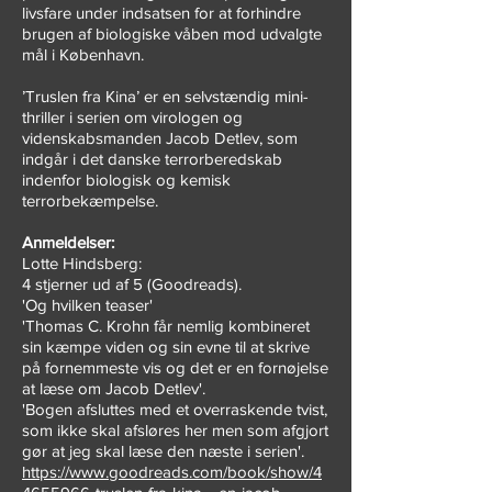
livsfare under indsatsen for at forhindre
brugen af biologiske våben mod udvalgte
mål i København.
’Truslen fra Kina’ er en selvstændig mini-
thriller i serien om virologen og
videnskabsmanden Jacob Detlev, som
indgår i det danske terrorberedskab
indenfor biologisk og kemisk
terrorbekæmpelse.
Anmeldelser:
Lotte Hindsberg:
4 stjerner ud af 5 (Goodreads).
'Og hvilken teaser'
'Thomas C. Krohn får nemlig kombineret
sin kæmpe viden og sin evne til at skrive
på fornemmeste vis og det er en fornøjelse
at læse om Jacob Detlev'.
'Bogen afsluttes med et overraskende tvist,
som ikke skal afsløres her men som afgjort
gør at jeg skal læse den næste i serien'.
https://www.goodreads.com/book/show/4