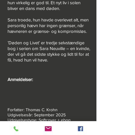
hun virkelig er god til. Et nyt liv i solen
bliver en dans med døden.
Sara troede, hun havde overlevet alt, men
personlig hævn har ingen grænser, når
hævneren er grænse- og kompromisløs.
’Døden og Livet’ er tredje selvstændige
bog i serien om Sara Neuville – en kvinde,
der vil gå det sidste stykke og lidt til for at
få, hvad hun vil have.
Anmeldelser:
Forfatter: Thomas C. Krohn
Udgivelsesår: September 2025
Udgivelsestype: Softcover + ebog
Sideantal: 344
Forlag: ROSENHILL