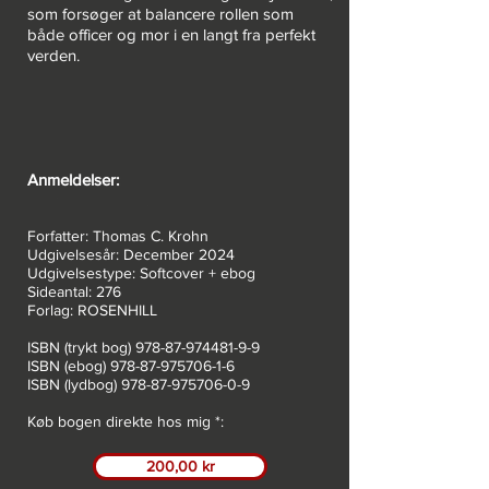
som forsøger at balancere rollen som
både officer og mor i en langt fra perfekt
verden.
Anmeldelser:
Forfatter: Thomas C. Krohn
Udgivelsesår: December 2024
Udgivelsestype: Softcover + ebog
Sideantal: 276
Forlag: ROSENHILL
ISBN (trykt bog)
978-87-974481-9-9
ISBN (ebog)
978-87-975706-1-6
ISBN (lydbog)
978-87-975706-0-9
Køb bogen direkte hos mig *:
200,00 kr