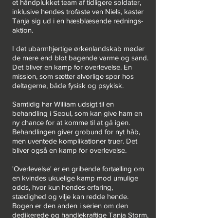
et håndplukket team af tidligere soldater,
inklusive hendes trofaste ven Niels, kaster
Tanja sig ud i en hæsblæsende rednings­
aktion.
I det ubarmhjertige ørkenlandskab møder
de mere end blot bag­ende varme og sand.
Det bliver en kamp for overlevelse. En
mission, som sætter alvorlige spor hos
deltagerne, både fysisk og psykisk.
Samtidig har William udsigt til en
behandling i Seoul, som kan give ham en
ny chance for at komme til at gå igen.
Behandlingen giver grobund for nyt håb,
men uventede komplikationer truer. Det
bliver også en kamp for overlevelse.
'Overlevelse' er en gribende fortælling om
en kvindes ukuelige kamp mod umulige
odds, hvor kun hendes erfaring,
stædighed og vilje kan redde hende.
Bogen er den anden i serien om den
dedikerede og handlekraftige Tanja Storm,