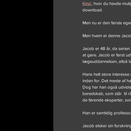
Kina’
, hvor du havde muli
download.
Men nu er den første egen
Men hvem er denne Jacob
Jacob er 48 år, da serien
at gøre. Jacob er først u
lægeuddannelsen, altså l
Hans helt store interesse 
inden for. Det meste af h
Dog har han også udvidet 
beredskab, som står  til r
de førende eksperter, so
Han er samtidig professo
Jacob elsker sin forsknin