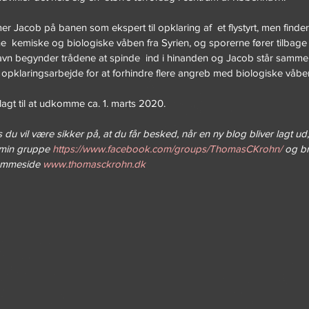
r Jacob på banen som ekspert til opklaring af  et flystyrt, men finder 
ålne  kemiske og biologiske våben fra Syrien, og sporerne fører tilbage 
avn begynder trådene at spinde  ind i hinanden og Jacob står sammen
opklaringsarbejde for at forhindre flere angreb med biologiske våbe
lagt til at udkomme ca. 1. marts 2020. 
 du vil være sikker på, at du får besked, når en ny blog bliver lagt ud
min gruppe 
https://www.facebook.com/groups/ThomasCKrohn/
 og b
jemmeside 
www.thomasckrohn.dk 