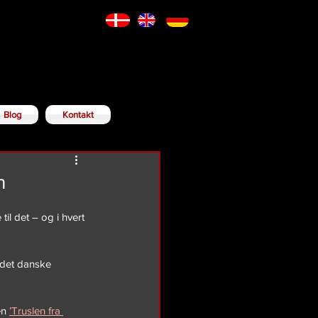
Blog
Kontakt
n
il det – og i hvert 
 det danske 
en 
’Truslen fra 