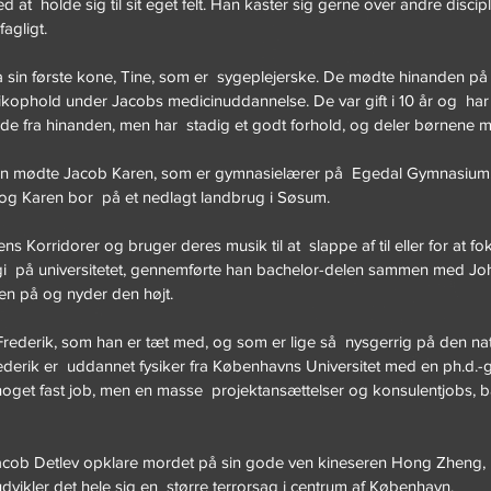
 at  holde sig til sit eget felt. Han kaster sig gerne over andre discipl
agligt.
fra sin første kone, Tine, som er  sygeplejerske. De mødte hinanden på
tikophold under Jacobs medicinuddannelse. De var gift i 10 år og  h
de fra hinanden, men har  stadig et godt forhold, og deler børnene m
issen mødte Jacob Karen, som er gymnasielærer på  Egedal Gymnasiu
 og Karen bor  på et nedlagt landbrug i Søsum.
ns Korridorer og bruger deres musik til at  slappe af til eller for at f
i  på universitetet, gennemførte han bachelor-delen sammen med Joh
n på og nyder den højt.
Frederik, som han er tæt med, og som er lige så  nysgerrig på den na
derik er  uddannet fysiker fra Københavns Universitet med en ph.d.-gr
g noget fast job, men en masse  projektansættelser og konsulentjobs, 
Jacob Detlev opklare mordet på sin gode ven kineseren Hong Zheng, 
udvikler det hele sig en  større terrorsag i centrum af København.