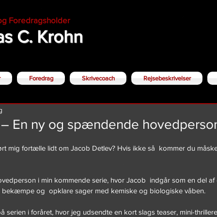
 og Foredragsholder
s C. Krohn
r
Foredrag
Skrivecoach
Rejsebeskrivelser
g
 – En ny og spændende hovedperso
rt mig fortælle lidt om Jacob Detlev? Hvis ikke så  kommer du måske t
ovedperson i min kommende serie, hvor Jacob  indgår som en del af
al bekæmpe og  opklare sager med kemiske og biologiske våben. 
 serien i foråret, hvor jeg udsendte en kort slags teaser, mini-thriller