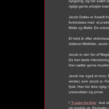
nysgerrig, og har svært ved
rigtigt gerne arbejde tværf
Jacob Detlev er fraskilt 
forbindelse med  et prak
Malte og Mette. De vokse
Et halvt år efter skilsm
datteren Mathilde. Jacob
Jacob er stor fan af Magte
Da han læste mikrobiolog
Han sætter gerne musikke
Jacob har også en bror, 
verden, som Jacob er. Fre
fysik. Han har ikke rigti
universiteter og privat.
I 
’Truslen fra Kina’
  skal 
på mystisk vis. Pludselig 