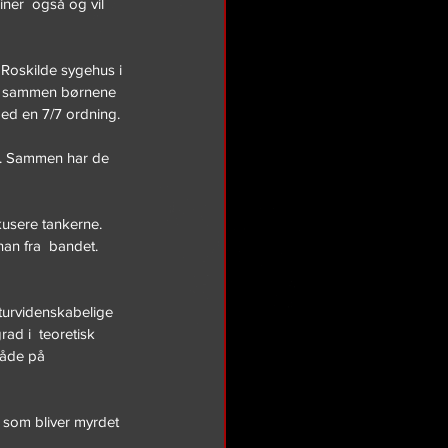
iner  også og vil 
 Roskilde sygehus i 
ar sammen børnene 
ed en 7/7 ordning.
m. Sammen har de 
okusere tankerne. 
an fra  bandet. 
turvidenskabelige 
ad i  teoretisk 
både på 
 som bliver myrdet 