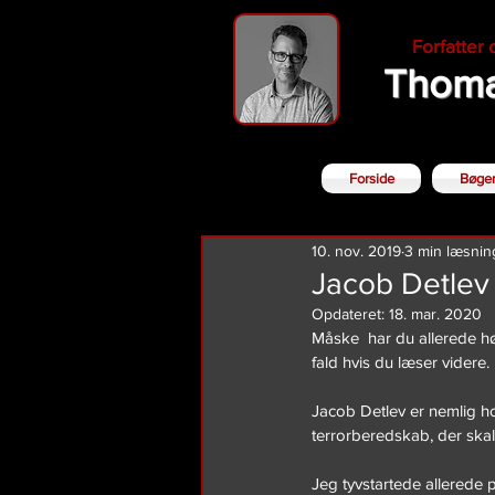
Forfatter
Thoma
Forside
Bøge
10. nov. 2019
3 min læsnin
Jacob Detlev
Opdateret:
18. mar. 2020
Måske  har du allerede hø
fald hvis du læser videre.
Jacob Detlev er nemlig h
terrorberedskab, der sk
Jeg tyvstartede allerede på