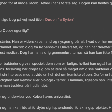
ghed for at møde Jacob Detlev i hans første sag. Bogen kan hentes gan
tlige bog på vej med titlen 
’Døden fra Syrien’
.
 Detlev egentlig?
 starter. Han er videnskabsmand og nysgerrig på  alt, hvad der har 
ddannet  mikrobiolog fra Københavns Universitet, og han har derefter t
æst medicin. Dog har han aldrig gennemført  turnus, så han kan ikke
er bakterier og vira, specielt dem som er  farlige, hvilket han også ha
ans  forskning har drejet sig om at lære så meget om disse bakterier o
sin interesse med at vide en hel  del om kemiske våben. Derfor er ha
ådighed ved kemisk eller biologisk terror i Danmark, ligesom han  inter
m man trækker på i  udlandet.
r og underviser ved Københavns universitet.
g og han kan lide at fordybe sig i spændende  forskningsprojekter. Ha