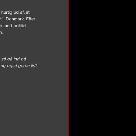
hurtig ud af, at 
til  Danmark. Efter 
 med politiet 
n.
, så gå ind på 
rug også gerne lidt 