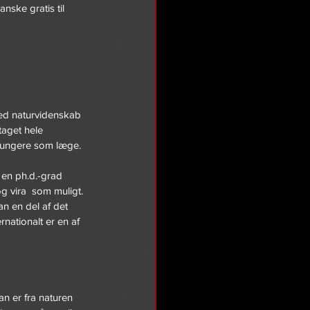
ske gratis til 
med naturvidenskab 
aget hele  
 fungere som læge.
r en ph.d.-grad 
g vira  som muligt. 
n en del af det 
nationalt er en af 
n er fra naturen 