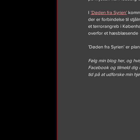
I 
’Døden fra Syrien’
 komme
der er forbindelse til stj
et terrorangreb i Københ
overfor et hæsblæsende  
’Døden fra Syrien’ er plan
Følg min blog her, og hvis
Facebook og tilmeld dig 
tid på at udforske min h