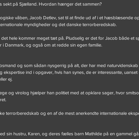
øs sekt på Sjælland. Hvordan hænger det sammen? 
logiske våben, Jacob Detlev, sat til at finde ud af i et hæsblæsende o
ernationale myndigheder og det danske terrorberedskab. 
g det hele kommer meget tæt på. Pludselig er det for Jacob både et 
or i Danmark, og også om at redde sin egen familie.
bsmand og som sådan nysgerrig på alt, der har med naturvidenskab 
g ekspertise ind i opgaver, hvis han synes, de er interessante, uanset
ler ej.
e og virolog hjælper han politiet med at opklare sager, hvor smits
ret. 
ke terrorberedskab og en af de mest anerkendte internationale eksper
d sin hustru, Karen, og deres fælles barn Mathilde på en gammel går