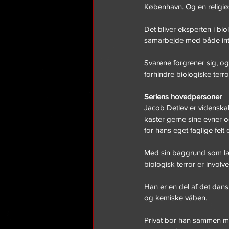
København. Og en religi
Det bliver eksperten i bio
samarbejde med både int
Svarene forgrener sig, o
forhindre biologiske terr
Seriens hovedpersoner
Jacob Detlev er videnska
kaster gerne sine evner o
for hans eget faglige felt el
Med sin baggrund som læg
biologisk terror er involve
Han er en del af det dans
og kemiske våben.
Privat bor han sammen me