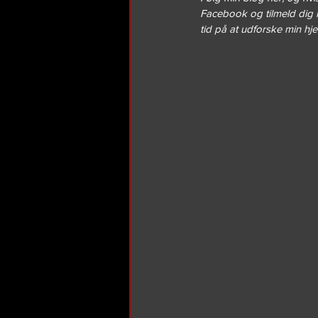
Facebook og tilmeld dig 
tid på at udforske min h