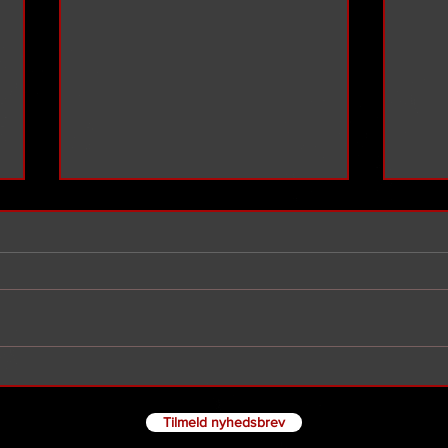
Hævn
Tre serier. Tre hovedpersoner.
En forfatter.
Tilmeld nyhedsbrev