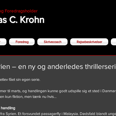
 og Foredragsholder
s C. Krohn
r
Foredrag
Skrivecoach
Rejsebeskrivelser
ien – en ny og anderledes thrillerser
lev fået sin egen serie.
er til marts, og handlingen kunne godt udspille sig et sted i Danmar
en kun fiktion, men tænk nu hvis…
 handling