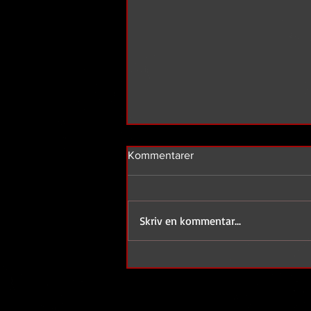
Kommentarer
Skriv en kommentar...
Nordic noir. Mere end en
genre.