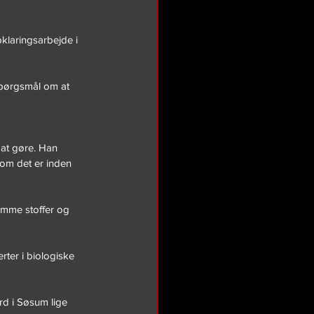
pklaringsarbejde i 
spørgsmål om at 
at gøre. Han 
 om det er inden 
omme stoffer og 
ter i biologiske 
d i Søsum lige 