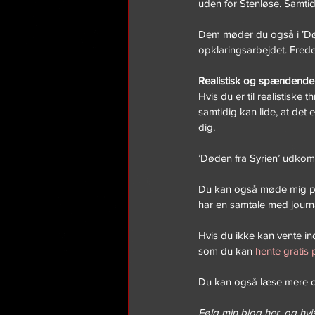
uden for Stenløse. Samtidi
Dem møder du også i ’Døde
opklaringsarbejdet. Freder
Realistisk og spændende t
Hvis du er til realistiske 
samtidig kan lide, at det 
dig.
’Døden fra Syrien’ udkom
Du kan også møde mig på 
har en samtale med journa
Hvis du ikke kan vente indt
som du kan 
hente gratis
Du kan også læse mere 
Følg min blog her, og hvis