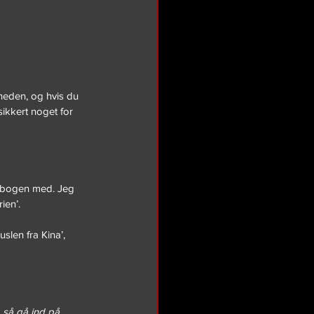
 
igheden, og hvis du 
sikkert noget for 
r bogen med. Jeg 
ien’.
slen fra Kina’, 
, så gå ind på 