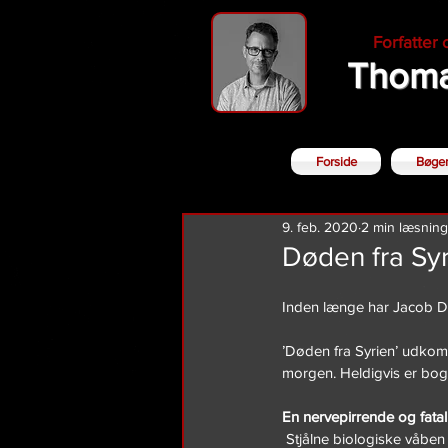
Forfatter
Thoma
Forside
Bøge
9. feb. 2020
2 min læsning
Døden fra Syr
Inden længe har Jacob Det
’Døden fra Syrien’ udkomm
morgen. Heldigvis er bog
En nervepirrende og fatal
 Stjålne biologiske våben fra Syrien. Et forsvundet passagerfly i Malaysia. Dødsfald blandt unge på et diskotek i 