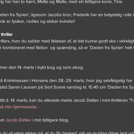
g har han to børn, Mette og Malte, med sin tidligere kone, Tine. 
n fra Syrien’, ligesom Jacobs bror, Frederik har en betydelig rolle i
ik er fysiker, rodløs og elsker kvinder!
hriller
thrillers, hvor du sidder med følelsen af, at det kunne godt ske i virkel
er kombineret med fiktion  og spænding, så er ’Døden fra Syrien’ helt 
mer den 14. marts i trykt bog og som ebog.
Krimimessen i Horsens den 28.-29. marts, hvor jeg selvfølgelig ha
list Søren Laursen på Sort Scene søndag kl. 15.40 om ’Døden fra Syr
il d. 14. marts, kan du allerede møde Jacob Detlev i mini-thrilleren ’Tru
 på min hjemmeside
.
om 
Jacob Detlev
 i min tidligere blog.
 du vil være sikker på, at du får besked, når en ny blog bliver lagt ud