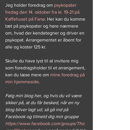
Jeg holder foredrag om 
psykopater 
fredag den 14. oktober fra kl. 19-21 på 
Kaffehuset på Fanø
. Her kan du komme 
tæt på psykopater og høre nærmere 
om, hvad der kendetegner og driver en 
psykopat. Arrangementet er åbent for 
alle og koster 125 kr.
Skulle du have lyst til at invitere mig 
som foredragsholder til et arrangement, 
kan du læse mere om 
mine foredrag på 
min hjemmeside
.
Følg min blog her, og hvis du vil være 
sikker på, at du får besked, når en ny 
blog bliver lagt ud, så gå ind på 
Facebook og tilmeld dig min gruppe 
https://www.facebook.com/groups/Tho