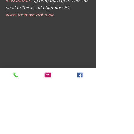
masCKrohn/
 og brug også gerne lidt tid 
på at udforske min hjemmeside 
www.thomasckrohn.dk 