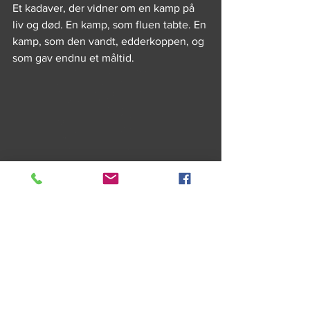
Et kadaver, der vidner om en kamp på 
liv og død. En kamp, som fluen tabte. En 
kamp, som den vandt, edderkoppen, og 
som gav endnu et måltid. 
#Novelle
#edderkop
#jagt