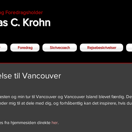
 og Foredragsholder
s C. Krohn
r
Foredrag
Skrivecoach
Rejsebeskrivelser
lse til Vancouver
esten og min tur til Vancouver og Vancouver Island blevet færdig. Det
æder mig til at dele med dig, og forhåbentlig kan det inspirere, hvis d
 fra hjemmesiden direkte 
her
.