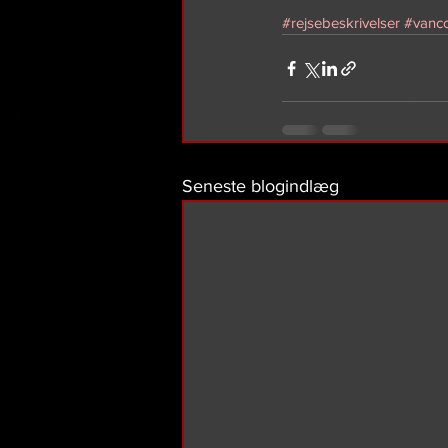
#rejsebeskrivelser
#vanc
Seneste blogindlæg