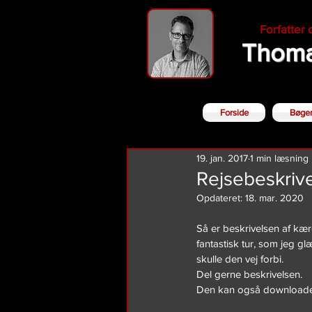
Forfatter
Thoma
Forside
Bøge
19. jan. 2017
1 min læsning
Rejsebeskrive
Opdateret:
18. mar. 2020
Så er beskrivelsen af kær
fantastisk tur, som jeg gl
skulle den vej forbi.
Del gerne beskrivelsen.
Den kan også downloades