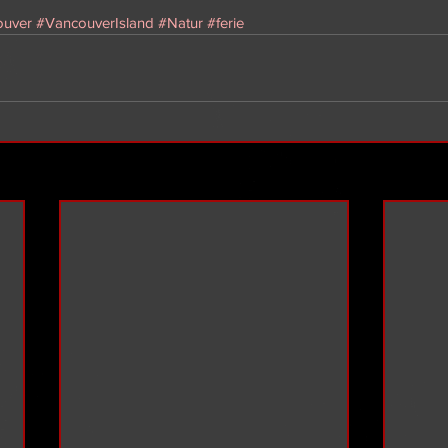
ouver
#VancouverIsland
#Natur
#ferie