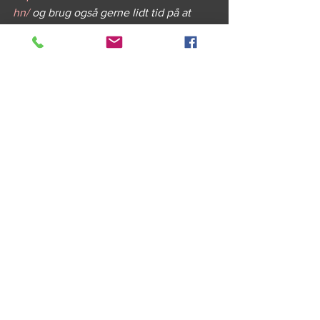
hn/
 og brug også gerne lidt tid på at 
udforske min hjemmeside 
www.thomasckrohn.dk 
#Biologiskthriller
#Foredrag
#DRAGON
Se alle
Seneste blogindlæg