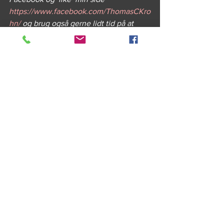
https://www.facebook.com/ThomasCKro
hn/
 og brug også gerne lidt tid på at 
udforske min hjemmeside 
www.thomasckrohn.dk 
#DRAGON
#Foredrag
#Biologiskthriller
Se alle
Seneste blogindlæg