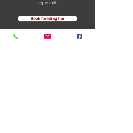
egne mål.
Book foredrag her
Hvad siger publikum
Tilmeld nyhedsbrev
Thomas C. Krohn,
tkr@familien-krohn.dk
,
+45