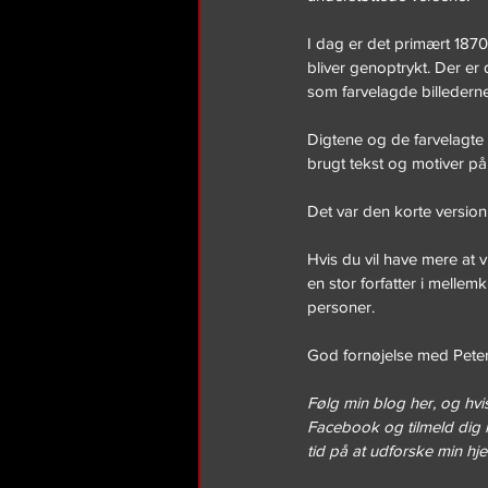
I dag er det primært 1870
bliver genoptrykt. Der er
som farvelagde billederne
Digtene og de farvelagte
brugt tekst og motiver på
Det var den korte version 
Hvis du vil have mere at
en stor forfatter i mellem
personer.
God fornøjelse med Peters
Følg min blog her, og hvis
Facebook og tilmeld dig 
tid på at udforske min h