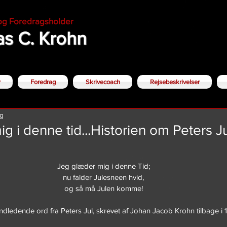
 og Foredragsholder
s C. Krohn
r
Foredrag
Skrivecoach
Rejsebeskrivelser
ng
g i denne tid...Historien om Peters Ju
Jeg glæder mig i denne Tid;
nu falder Julesneen hvid,
og så må Julen komme!
ndledende ord fra Peters Jul, skrevet af Johan Jacob Krohn tilbage i 