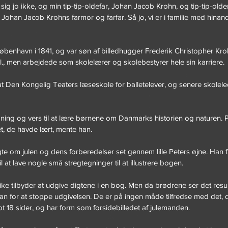
sig jo ikke, og min tip-tip-oldefar, Johan Jacob Krohn, og tip-tip-old
 Johan Jacob Krohns farmor og farfar. Så jo, vi er i familie med hina
øbenhavn i 1841, og var søn af billedhugger Frederik Christopher Kro
., men arbejdede som skolelærer og skolebestyrer hele sin karriere.
at Den Kongelig Teaters læseskole for balletelever, og senere skolele
gning og vers til at lære børnene om Danmarks historien og naturen. 
, de havde lært, mente han.
gte om julen og dens forberedelser set gennem lille Peters øjne. Han få
til at lave nogle små stregtegninger til at illustrere bogen.
e tilbyder at udgive digtene i en bog. Men da brødrene ser det result
n for at stoppe udgivelsen. De er på ingen måde tilfredse med det, de
blot 18 sider, og har form som forsidebilledet af julemanden.