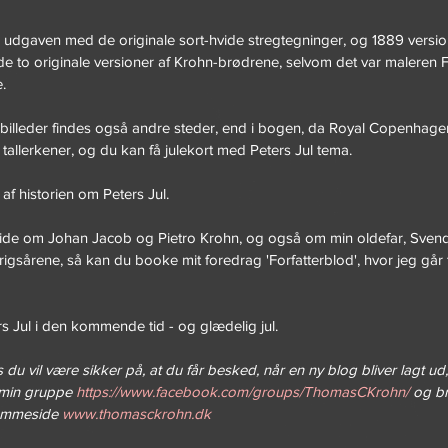
 udgaven med de originale sort-hvide stregtegninger, og 1889 version
 de to originale versioner af Krohn-brødrene, selvom det var maleren 
.
 billeder findes også andre steder, end i bogen, da Royal Copenhage
 tallerkener, og du kan få julekort med Peters Jul tema.
af historien om Peters Jul.
 vide om Johan Jacob og Pietro Krohn, og også om min oldefar, Svend
krigsårene, så kan du booke mit foredrag 'Forfatterblod', hvor jeg går t
 Jul i den kommende tid - og glædelig jul.
 du vil være sikker på, at du får besked, når en ny blog bliver lagt ud
min gruppe 
https://www.facebook.com/groups/ThomasCKrohn/
 og b
jemmeside 
www.thomasckrohn.dk 