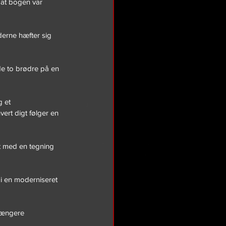
 at bogen var 
erne hæfter sig 
de to brødre på en 
 et 
vert digt følger en 
at med en tegning 
 i en moderniseret 
længere 