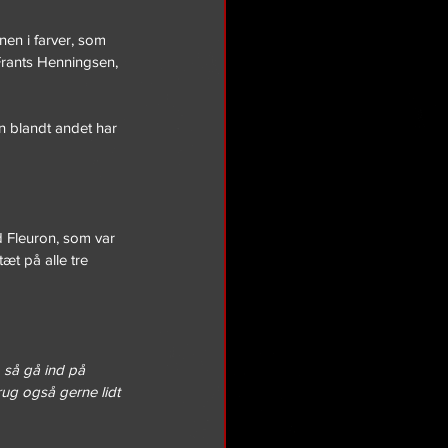
en i farver, som 
Frants Henningsen, 
n blandt andet har 
 Fleuron, som var 
æt på alle tre 
, så gå ind på 
rug også gerne lidt 