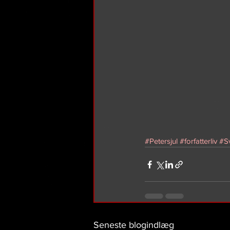
#Petersjul
#forfatterliv
#S
Seneste blogindlæg