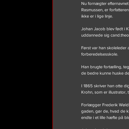
Nu fornægter efternavnet 
Rasmussen, er forfatteren
ikke er i lige linje.
Johan Jacob blev født i K
uddannede sig cand.theol
Først var han skoleleder 
forberedelsesskole.
Han brugte fortælling, te
de bedre kunne huske det
I 1865 skriver han otte di
Krohn, som er illustrator, 
Forlægger Frederik Wøldik
gaden, gør de, hvad de ka
endte i et lille hæfte på 