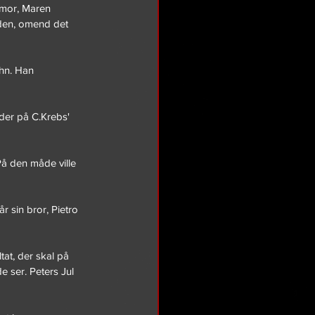
emor, Maren 
nden, omend det 
hn. Han 
der på C.Krebs' 
På den måde ville 
r sin bror, Pietro 
at, der skal på 
 ser. Peters Jul 