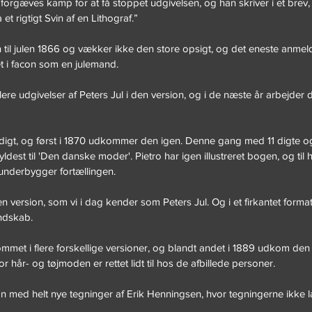
rgæves kamp for at få stoppet udgivelsen, og han skriver i et brev,
 rigtigt Svin af en Lithograf.”
l julen 1866 og vækker ikke den store opsigt, og det eneste anmeld
et i facon som en julemand.
ere udgivelser af Peters Jul i den version, og i de næste år arbejder 
ærdigt, og først i 1870 udkommer den igen. Denne gang med 11 digte og
dest til 'Den danske moder'. Pietro har igen illustreret bogen, og til h
 underbygger fortællingen.
n version, som vi i dag kender som Peters Jul. Og i et firkantet form
andskab.
mmet i flere forskellige versioner, og blandt andet i 1889 udkom den
 hår- og tøjmoden er rettet lidt til hos de afbillede personer.
on med helt nye tegninger af Erik Henningsen, hvor tegningerne ikke 