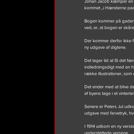
Johan Jacob kæmper en fo
kommet „i Hænderne paa et
Bogen kommer på gaden ti
ved, er, at bogen er skår
Der kommer derfor ikke fl
ny udgave af digtene.
Det tager tid at få det f
indledningsdigt med en hyl
række illustrationer, som
Det ender med at blive de
af byens tage i et vinterl
Senere er Peters Jul udko
udgave med farvetryk, hvor
I 1914 udkom en ny versi
understøttede versene.