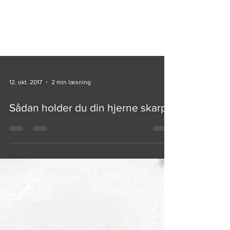
12. okt. 2017
2 min læsning
Sådan holder du din hjerne skarp