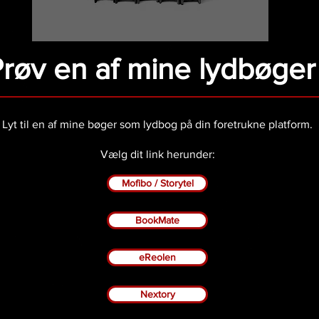
røv en af mine lydbøger
Lyt til en af mine bøger som lydbog på din foretrukne platform.
Vælg dit link herunder:
Mofibo / Storytel
BookMate
eReolen
Nextory