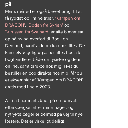
på
Marts måned er også blevet brugt til at 
få ryddet op i mine titler. 
’Kampen om 
DRAGON’
, 
’Døden fra Syrien’
 og 
’Virussen fra Svalbard’
 er alle blevet sat 
op på ny og overført til Book on 
Demand, hvorfra de nu kan bestilles. De 
kan selvfølgelig også bestilles hos alle 
boghandlere, både de fysiske og dem 
online, samt direkte hos mig. Hvis du 
bestiller en bog direkte hos mig, får du 
et eksemplar af ’Kampen om DRAGON’ 
gratis med i hele 2023.
Alt i alt har marts budt på en fornyet 
efterspørgsel efter mine bøger, og 
nytrykte bøger er dermed på vej til nye 
læsere. Det er virkeligt dejligt.