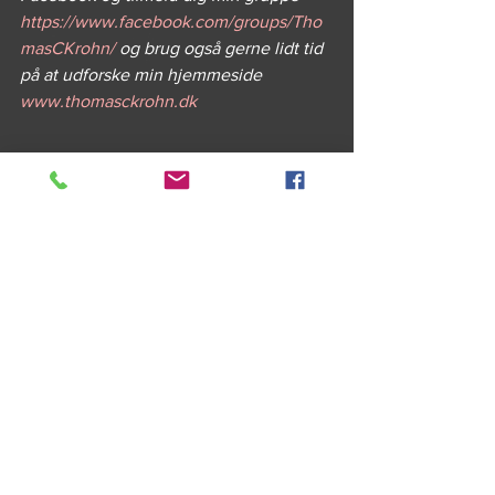
https://www.facebook.com/groups/Tho
masCKrohn/
 og brug også gerne lidt tid 
på at udforske min hjemmeside 
www.thomasckrohn.dk 
Krimimessen 2023 (Foto: 
https://www.facebook.com/Krimimessen
)