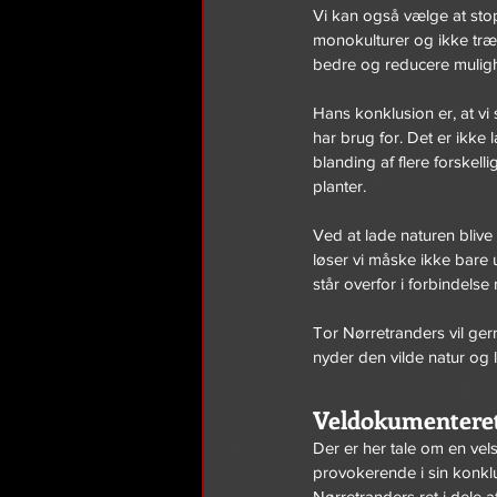
Vi kan også vælge at stop
monokulturer og ikke træn
bedre og reducere mulig
Hans konklusion er, at vi 
har brug for. Det er ikk
blanding af flere forskel
planter.
Ved at lade naturen blive 
løser vi måske ikke bare
står overfor i forbindelse
Tor Nørretranders vil gern
nyder den vilde natur og 
Veldokumenteret
Der er her tale om en ve
provokerende i sin konklu
Nørretranders ret i dele a