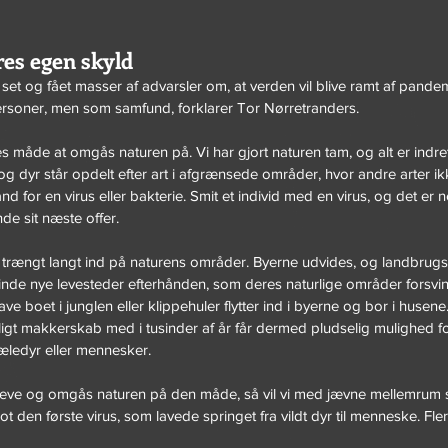
es egen skyld
i set og fået masser af advarsler om, at verden vil blive ramt af pandem
personer, men som samfund, forklarer Tor Nørretranders.
s måde at omgås naturen på. Vi har gjort naturen tam, og alt er indret
g dyr står opdelt efter art i afgrænsede områder, hvor andre arter ikk
nd for en virus eller bakterie. Smit et individ med en virus, og det er n
de sit næste offer.
 trængt langt ind på naturens områder. Byerne udvides, og landbrugs
finde nye levesteder efterhånden, som deres naturlige områder forsvin
have boet i junglen eller klippehuler flytter ind i byerne og bor i husen
igt makkerskab med i tusinder af år får dermed pludselig mulighed for
kæledyr eller mennesker.
t leve og omgås naturen på den måde, så vil vi med jævne mellemrum s
den første virus, som lavede springet fra vildt dyr til menneske. Flere s