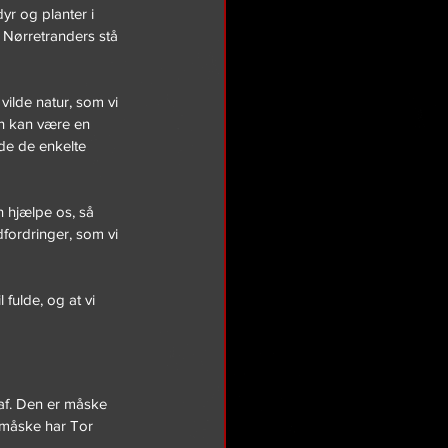
r og planter i 
 Nørretranders stå 
vilde natur, som vi 
en kan være en 
de de enkelte 
n hjælpe os, så 
ordringer, som vi 
fulde, og at vi 
af. Den er måske 
 måske har Tor 