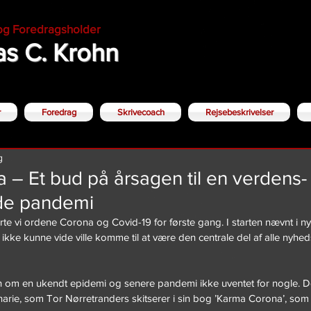
 og Foredragsholder
s C. Krohn
r
Foredrag
Skrivecoach
Rejsebeskrivelser
g
– Et bud på årsagen til en verdens-
e pandemi
rte vi ordene Corona og Covid-19 for første gang. I starten nævnt i 
te ikke kunne vide ville komme til at være den centrale del af alle nyheds
 om en ukendt epidemi og senere pandemi ikke uventet for nogle. Det
cenarie, som Tor Nørretranders skitserer i sin bog ’Karma Corona’, som