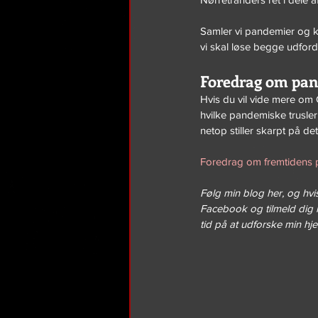
Samler vi pandemier og kli
vi skal løse begge udfordr
Foredrag om pa
Hvis du vil vide mere om 
hvilke pandemiske trusler 
netop stiller skarpt på det
Foredrag om fremtidens
Følg min blog her, og hvis
Facebook og tilmeld dig 
tid på at udforske min h