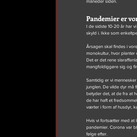
måneder siden.
Pandemier er vor
I de sidste 10-20 år har v
skyld i. Ikke som enkelt
Årsagen skal findes i vore
monokultur, hvor planter o
Det er det rene slaraffenla
mangfoldiggøre sig og fin
Samtidig er vi mennesker
junglen. De vilde dyr må 
betyder det, at de fra at 
de har haft et fredsommel
værter i form af husdyr, 
Hvis vi fortsætter med a
pandemier. Corona var blot 
følge efter.