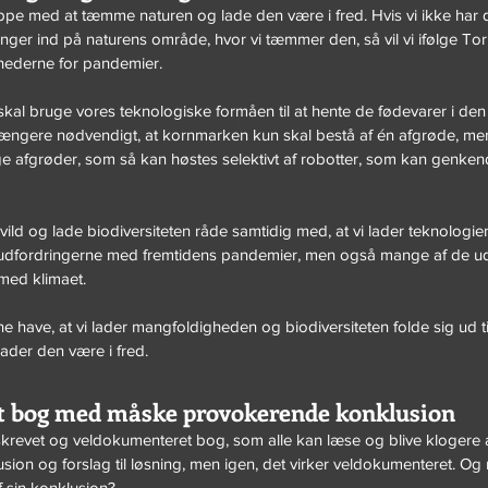
pe med at tæmme naturen og lade den være i fred. Hvis vi ikke har dy
ger ind på naturens område, hvor vi tæmmer den, så vil vi ifølge Tor
hederne for pandemier.
skal bruge vores teknologiske formåen til at hente de fødevarer i den 
e længere nødvendigt, at kornmarken kun skal bestå af én afgrøde, m
lige afgrøder, som så kan høstes selektivt af robotter, som kan genken
vild og lade biodiversiteten råde samtidig med, at vi lader teknologie
 udfordringerne med fremtidens pandemier, men også mange af de udf
 med klimaet.
e have, at vi lader mangfoldigheden og biodiversiteten folde sig ud til 
lader den være i fred.
 bog med måske provokerende konklusion
lskrevet og veldokumenteret bog, som alle kan læse og blive klogere 
sion og forslag til løsning, men igen, det virker veldokumenteret. Og
f sin konklusion? 