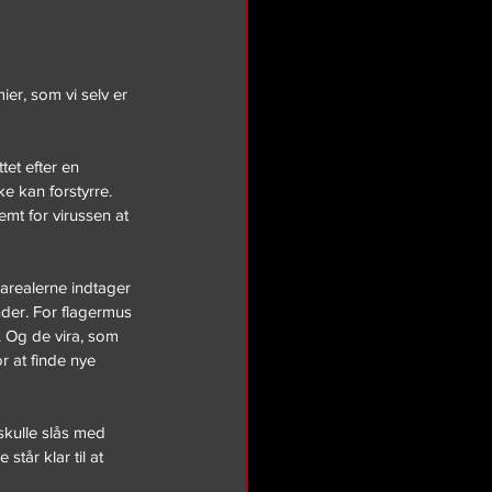
ier, som vi selv er 
tet efter en 
e kan forstyrre. 
emt for virussen at 
arealerne indtager 
der. For flagermus 
e. Og de vira, som 
 at finde nye 
kulle slås med 
tår klar til at 