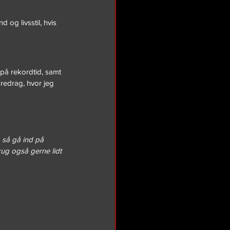
 og livsstil, hvis 
på rekordtid, samt 
oredrag, hvor jeg 
, så gå ind på 
rug også gerne lidt 