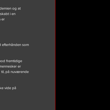
demien og at 
skabt i en 
 er 
d efterhånden som 
mod fremtidige 
 mennesker er 
 til, på nuværende 
ke vide på 