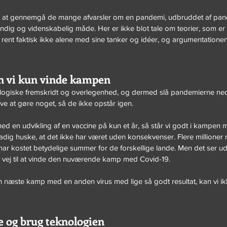
r at gennemgå de mange afvarsler om en pandemi, udbruddet af pan
dig og videnskabelig måde. Her er ikke blot tale om teorier, som er 
r rent faktisk ikke alene med sine tanker og idéer, og argumentationen
n vi kun vinde kampen
ologiske fremskridt og overlegenhed, og dermed slå pandemierne ne
øve at gøre noget, så de ikke opstår igen.
med en udvikling af en vaccine på kun et år, så står vi godt i kampen 
adig huske, at det ikke har været uden konsekvenser. Flere millioner
ar kostet betydelige summer for de forskellige lande. Men det ser ud
på vej til at vinde den nuværende kamp med Covid-19.
 næste kamp med en anden virus med lige så godt resultat, kan vi ik
 og brug teknologien