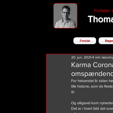
Forfatter
Thoma
Forside
Bøge
20. jun. 2021
4 min læsnin
Karma Corona 
omspændend
For halvandet år siden hø
lille historie, som de fles
år.
Og alligevel kom nyheden
Det er i hvert fald det s