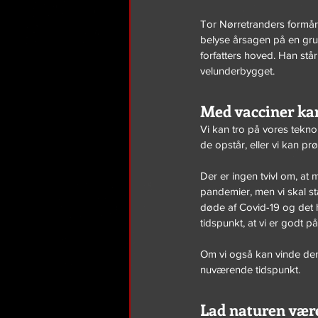
Tor Nørretranders formå
belyse årsagen på en grun
forfatters hoved. Han stå
velunderbygget.
Med vacciner ka
Vi kan tro på vores tekn
de opstår, eller vi kan pr
Der er ingen tvivl om, at 
pandemier, men vi skal st
døde af Covid-19 og det h
tidspunkt, at vi er godt 
Om vi også kan vinde den
nuværende tidspunkt.
Lad naturen være