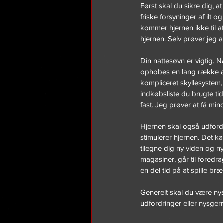
Først skal du sikre dig, a
friske forsyninger af ilt 
kommer hjernen ikke til 
hjernen. Selv prøver jeg 
Din nattesøvn er vigtig. 
ophobes en lang række affa
kompliceret skyllesystem, 
indkøbsliste du brugte tid
fast. Jeg prøver at få mi
Hjernen skal også udfordr
stimulerer hjernen. Det ka
tilegne dig ny viden og 
magasiner, går til foredra
en del tid på at spille br
Generelt skal du være ny
udfordringer eller nysgerr