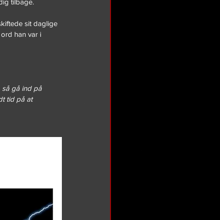
ig tilbage.
iftede sit daglige 
ord han var i 
, så gå ind på 
t tid på at 