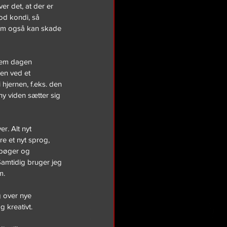
er det, at der er 
god kondi, så 
som også kan skade 
nnem dagen 
ten ved et 
hjernen, f.eks. den 
ny viden sætter sig 
. Alt nyt 
re et nyt sprog, 
 bøger og 
 Samtidig bruger jeg 
m.
 over nye 
g kreativt.