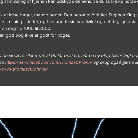
lig stimulering af hjernen kan udskyde demens, så du skal ikke holde d
usk at læse bøger, mange bøger. Den berømte forfatter Stephen King sk
s læsning i stedet, og han øgede sin kreativitet og det daglige antal 
af en dag fra 1000 til 2000.
f en god bog ikke er godt for noget.
 du vil være sikker på, at du får besked, når en ny blog bliver lagt ud
de 
https://www.facebook.com/ThomasCKrohn/
 og brug også gerne lid
 
www.thomasckrohn.dk 