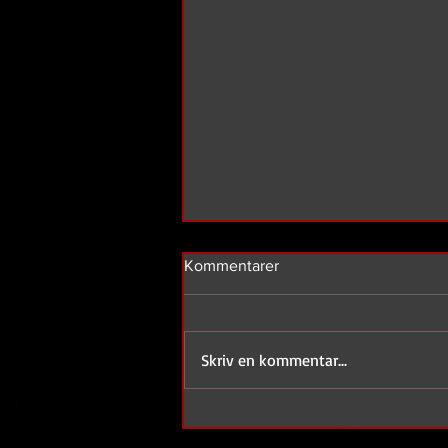
Kommentarer
Skriv en kommentar...
Nordic noir. Mere end en
genre.