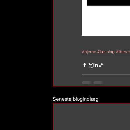
#hjerne
#læsning
#littera
Seneste blogindlæg