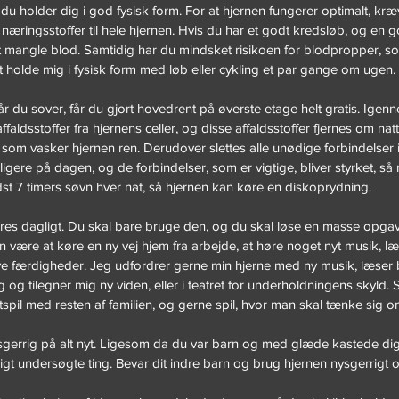
t du holder dig i god fysisk form. For at hjernen fungerer optimalt, kræv
og næringsstoffer til hele hjernen. Hvis du har et godt kredsløb, og en 
at mangle blod. Samtidig har du mindsket risikoen for blodpropper, 
at holde mig i fysisk form med løb eller cykling et par gange om ugen.
Når du sover, får du gjort hovedrent på øverste etage helt gratis. Ige
ldsstoffer fra hjernens celler, og disse affaldsstoffer fjernes om nat
som vasker hjernen ren. Derudover slettes alle unødige forbindelser i 
ligere på dagen, og de forbindelser, som er vigtige, bliver styrket, så 
ndst 7 timers søvn hver nat, så hjernen kan køre en diskoprydning.
es dagligt. Du skal bare bruge den, og du skal løse en masse opgaver
n være at køre en ny vej hjem fra arbejde, at høre noget nyt musik, læ
nye færdigheder. Jeg udfordrer gerne min hjerne med ny musik, læser
g og tilegner mig ny viden, eller i teatret for underholdningens skyld.
ætspil med resten af familien, og gerne spil, hvor man skal tænke sig o
sgerrig på alt nyt. Ligesom da du var barn og med glæde kastede dig
igt undersøgte ting. Bevar dit indre barn og brug hjernen nysgerrigt o