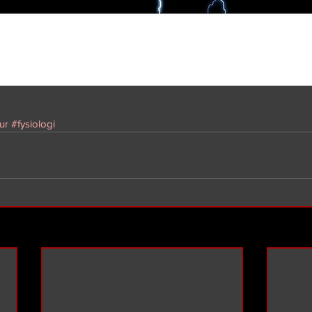
tur
#fysiologi