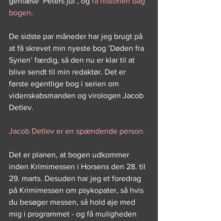
genlæse ’Peters jul’, og 
få historien bag 
bogen
.
De sidste par måneder har jeg brugt på 
at få skrevet min nyeste bog ’Døden fra 
Syrien’ færdig, så den nu er klar til at 
blive sendt til min redaktør. Det er 
første egentlige bog i serien om 
videnskabsmanden og virologen Jacob 
Detlev.
Jacob Detlev er en spændende person.
Det er planen, at bogen udkommer 
inden Krimimessen i Horsens den 28. til 
29. marts. Desuden har jeg et foredrag 
på Krimimessen om psykopater, så hvis 
du besøger messen, så hold øje med 
mig i programmet - og få muligheden 