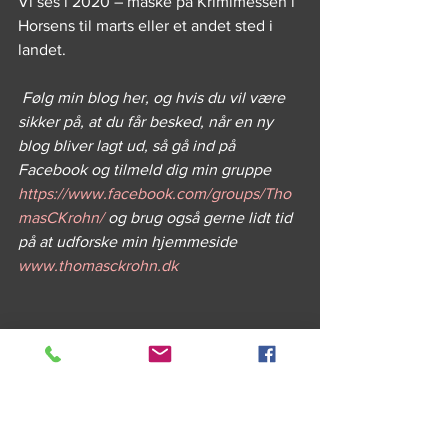
Vi ses i 2020 – måske på Krimimessen i 
Horsens til marts eller et andet sted i 
landet.
Følg min blog her, og hvis du vil være 
sikker på, at du får besked, når en ny 
blog bliver lagt ud, så gå ind på 
Facebook og tilmeld dig min gruppe 
https://www.facebook.com/groups/Tho
masCKrohn/
 og brug også gerne lidt tid 
på at udforske min hjemmeside 
www.thomasckrohn.dk 